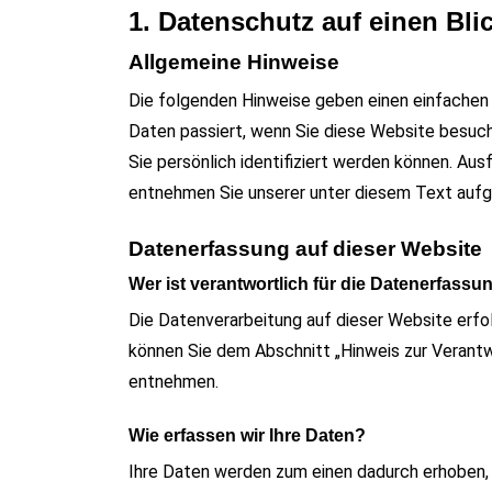
1. Datenschutz auf einen Bli
Allgemeine Hinweise
Die folgenden Hinweise geben einen einfachen
Daten passiert, wenn Sie diese Website besuc
Sie persönlich identifiziert werden können. A
entnehmen Sie unserer unter diesem Text aufg
Datenerfassung auf dieser Website
In
Reise
Wer ist verantwortlich für die Datenerfassu
Sommer 2025 – wir
Die Datenverarbeitung auf dieser Website erf
werden dann mal de
können Sie dem Abschnitt „Hinweis zur Verantw
entnehmen.
Blog wiederbeleben
Juni 22, 2026
0
35 words
Wie erfassen wir Ihre Daten?
Ihre Daten werden zum einen dadurch erhoben, da