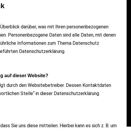
ck
 Überblick darüber, was mit Ihren personenbezogenen
hen. Personenbezogene Daten sind alle Daten, mit denen
usführliche Informationen zum Thema Datenschutz
eführten Datenschutzerklärung.
In
Reise
ng auf dieser Website?
Kurzer Test fürs editieren
olgt durch den Websitebetreiber. Dessen Kontaktdaten
n
des Blog mittels Tusky
ortlichen Stelle“ in dieser Datenschutzerklärung
(Mastodon App).
Juni 22, 2026
0
12 words
ss Sie uns diese mitteilen. Hierbei kann es sich z. B. um