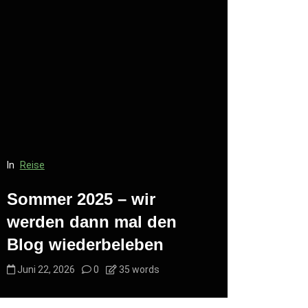
In
Reise
In
Reise
Sommer 2025 – wir
Kurzer T
werden dann mal den
des Blo
Blog wiederbeleben
(Mastod
Juni 22, 2026
0
35 words
Juni 22, 20