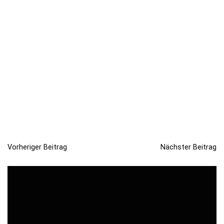
Vorheriger Beitrag
Nächster Beitrag
B
e
i
t
r