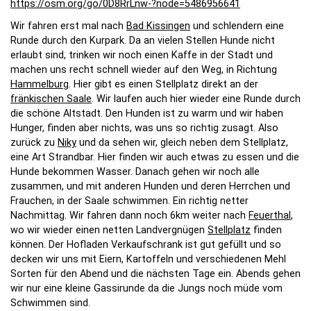
https://osm.org/go/0D8RrLnw-?node=5486956641
Wir fahren erst mal nach
Bad Kissingen
und schlendern eine
Runde durch den Kurpark. Da an vielen Stellen Hunde nicht
erlaubt sind, trinken wir noch einen Kaffe in der Stadt und
machen uns recht schnell wieder auf den Weg, in Richtung
Hammelburg
. Hier gibt es einen Stellplatz direkt an der
fränkischen Saale
. Wir laufen auch hier wieder eine Runde durch
die schöne Altstadt. Den Hunden ist zu warm und wir haben
Hunger, finden aber nichts, was uns so richtig zusagt. Also
zurück zu
Niky
und da sehen wir, gleich neben dem Stellplatz,
eine Art Strandbar. Hier finden wir auch etwas zu essen und die
Hunde bekommen Wasser. Danach gehen wir noch alle
zusammen, und mit anderen Hunden und deren Herrchen und
Frauchen, in der Saale schwimmen. Ein richtig netter
Nachmittag. Wir fahren dann noch 6km weiter nach
Feuerthal
,
wo wir wieder einen netten Landvergnügen
Stellplatz
finden
können. Der Hofladen Verkaufschrank ist gut gefüllt und so
decken wir uns mit Eiern, Kartoffeln und verschiedenen Mehl
Sorten für den Abend und die nächsten Tage ein. Abends gehen
wir nur eine kleine Gassirunde da die Jungs noch müde vom
Schwimmen sind.