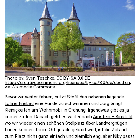
Photo by: Sven Teschke, CC BY-SA 3.0 DE
https://creativecommons.org/licenses/by-sa/3.0/de/deed.en
,
via
Wikimedia Commons
Bevor wir weiter fahren, nutzt Steffi das nebenan liegende
Lohrer Freibad
eine Runde zu schwimmen und Jörg bringt
Kleinigkeiten am Wohnmobil in Ordnung. Irgendwas gibt es ja
immer zu tun. Danach geht es weiter nach
Arnstein – Binsfeld
,
wo wir wieder einen schönen
Stellplatz
über Landvergnügen
finden können. Da im Ort gerade gebaut wird, ist die Zufahrt
zum Platz nicht ganz einfach und ziemlich eng, aber
Niky
passt