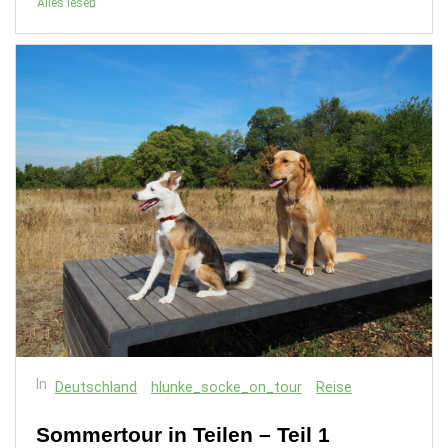
Alles lesen
In
Deutschland
hlunke_socke_on_tour
Reise
Sommertour in Teilen – Teil 1