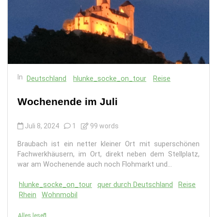
In
Deutschland
hlunke_socke_on_tour
Reise
Wochenende im Juli
Juli 8, 2024
1
99 words
Braubach ist ein netter kleiner Ort mit superschönen
Fachwerkhäusern, im Ort, direkt neben dem Stellplatz,
war am Wochenende auch noch Flohmarkt und...
hlunke_socke_on_tour
quer durch Deutschland
Reise
Rhein
Wohnmobil
Alles lesen