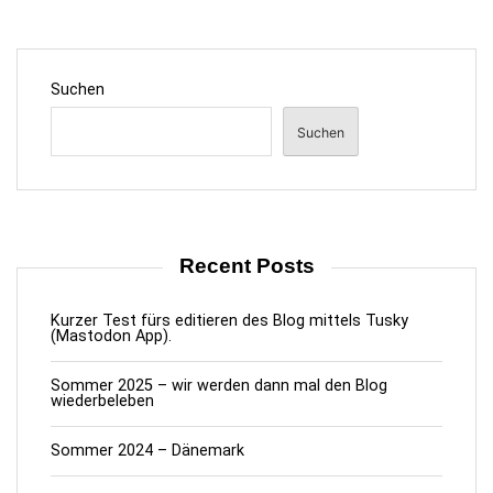
e
i
t
Suchen
r
ä
Suchen
g
e
Recent Posts
Kurzer Test fürs editieren des Blog mittels Tusky
(Mastodon App).
Sommer 2025 – wir werden dann mal den Blog
wiederbeleben
Sommer 2024 – Dänemark