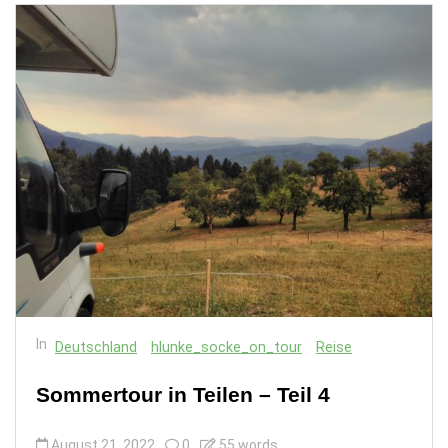
In
Deutschland
hlunke_socke_on_tour
Reise
Sommertour in Teilen – Teil 4
August 21, 2022
0
55 words