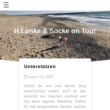
Zum
Inhalt
springen
H.Lunke & Socke on Tour
Unterstützen
August 23, 2022
Solltet ihr uns und diesen Blog
unterstützen wollen, dürft ihr das
natürlich tun. Frauchen zeichnet und
hat einen eigenen Webshop. Solltet
ihr mal ausgefallene Sachen suchen,