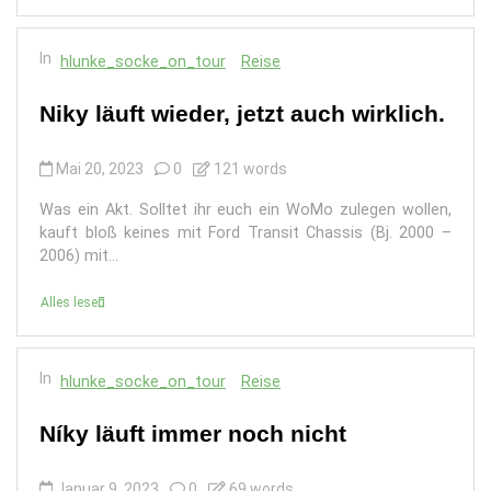
In
hlunke_socke_on_tour
Reise
Niky läuft wieder, jetzt auch wirklich.
Mai 20, 2023
0
121 words
Was ein Akt. Solltet ihr euch ein WoMo zulegen wollen,
kauft bloß keines mit Ford Transit Chassis (Bj. 2000 –
2006) mit...
Alles lesen
In
hlunke_socke_on_tour
Reise
Níky läuft immer noch nicht
Januar 9, 2023
0
69 words