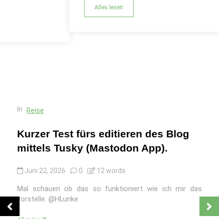
Alles lesen
In
Reise
Kurzer Test fürs editieren des Blog
mittels Tusky (Mastodon App).
Juni 22, 2026
0
12 words
Mal schauen ob das so funktioniert wie ich mir das
vorstelle. @HLunke