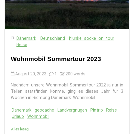
In
Dänemark
Deutschland
hlunke_socke_on_tour
Reise
Wohnmobil Sommertour 2023
August 20, 2023
1
200 words
Nachdem unsere Wohnmobil Sommertour 2022 ja nur in
Teilen stattfinden konnte, ging es dieses Jahr für 3
Wochen in Richtung Dänemark. Wohnmobil...
Dänemark
geocache
Landvergnügen
Pintrip
Reise
Urlaub
Wohnmobil
Alles lesen