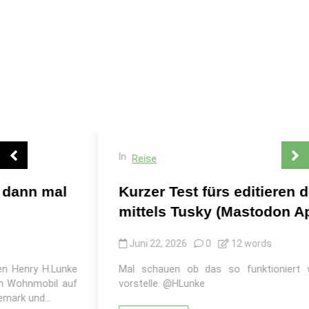
In
Reise
Kurzer Test fürs editieren des Blog
mittels Tusky (Mastodon App).
Juni 22, 2026
0
12 words
Mal schauen ob das so funktioniert wie ich mir das
vorstelle. @HLunke