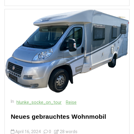
In
hlunke_socke_on_tour
Reise
Neues gebrauchtes Wohnmobil
April 16, 2024
0
28 words