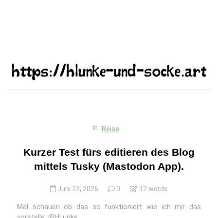
In
Reise
Kurzer Test fürs editieren des Blog
mittels Tusky (Mastodon App).
Juni 22, 2026
0
12 words
Mal schauen ob das so funktioniert wie ich mir das
vorstelle. @HLunke