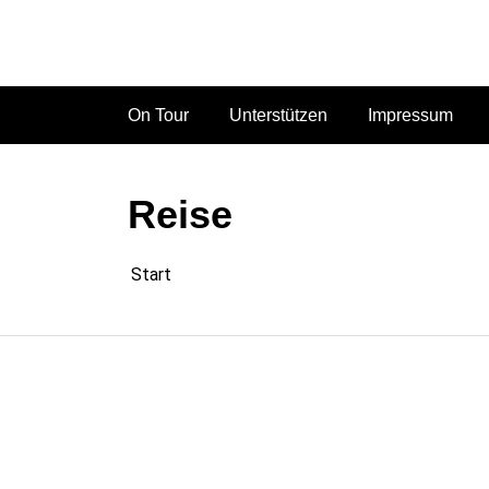
Zum
Inhalt
springen
On Tour
Unterstützen
Impressum
Reise
Start