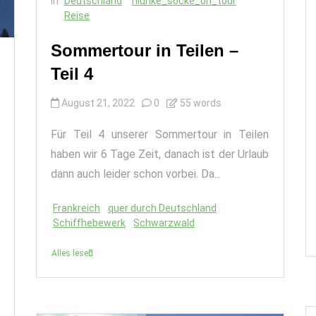
In
Deutschland
hlunke_socke_on_tour
Reise
Sommertour in Teilen –
Teil 4
August 21, 2022
0
55 words
Für Teil 4 unserer Sommertour in Teilen
haben wir 6 Tage Zeit, danach ist der Urlaub
dann auch leider schon vorbei. Da...
Frankreich
quer durch Deutschland
Schiffhebewerk
Schwarzwald
Alles lesen