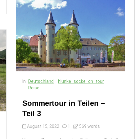
In
Deutschland
hlunke_socke_on_tour
Reise
Sommertour in Teilen –
Teil 3
August 15, 2022
1
569 words