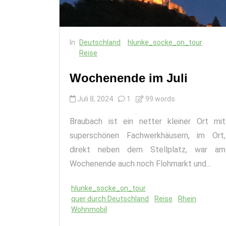
In
Deutschland
hlunke_socke_on_tour
Reise
Wochenende im Juli
Juli 8, 2024
1
99 words
Braubach ist ein netter kleiner Ort mit
superschönen Fachwerkhäusern, im Ort,
direkt neben dem Stellplatz, war am
Wochenende auch noch Flohmarkt und...
hlunke_socke_on_tour
quer durch Deutschland
Reise
Rhein
Wohnmobil