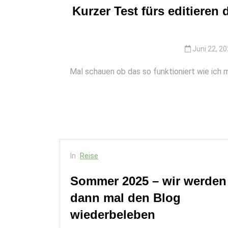
Kurzer Test fürs editieren
Juni 22, 2
Mal schauen ob das so funktioniert wie ich 
In
Reise
Sommer 2025 – wir
In
Reise
werden dann mal de
Blog wiederbeleben
Sommer 2025 – wir werden
dann mal den Blog
Juni 22, 2026
0
35 words
wiederbeleben