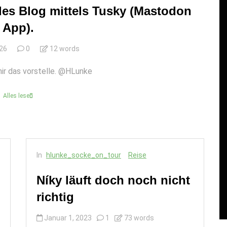
 des Blog mittels Tusky (Mastodon
App).
026
0
12 words
mir das vorstelle. @HLunke
Alles lesen
In
Reise
Kurzer Test fürs editieren
In
hlunke_socke_on_tour
Reise
n
des Blog mittels Tusky
(Mastodon App).
Níky läuft doch noch nicht
richtig
Juni 22, 2026
0
12 words
Januar 1, 2023
1
73 words