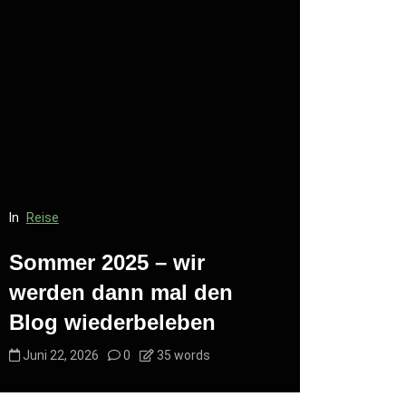
In
Reise
In
Reise
Sommer 2025 – wir
Kurzer T
werden dann mal den
des Blo
Blog wiederbeleben
(Mastod
Juni 22, 2026
0
35 words
Juni 22, 20