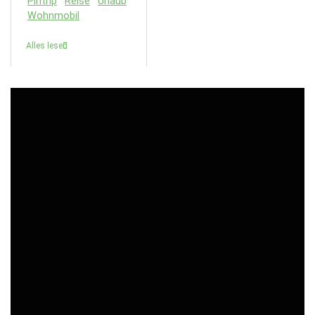
Pintrip
Reise
Urlaub
Wohnmobil
Alles lesen