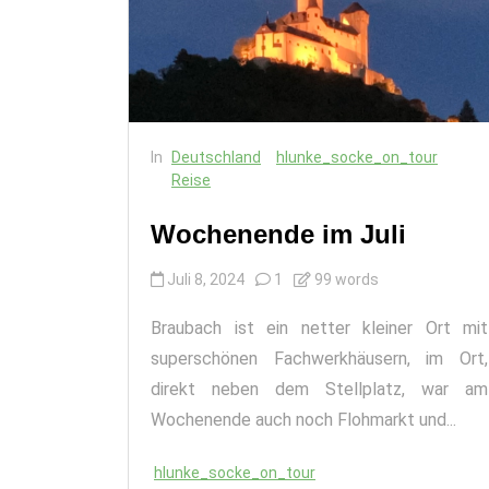
In
Deutschland
hlunke_socke_on_tour
Reise
Wochenende im Juli
Juli 8, 2024
1
99 words
Braubach ist ein netter kleiner Ort mit
superschönen Fachwerkhäusern, im Ort,
direkt neben dem Stellplatz, war am
Wochenende auch noch Flohmarkt und...
hlunke_socke_on_tour