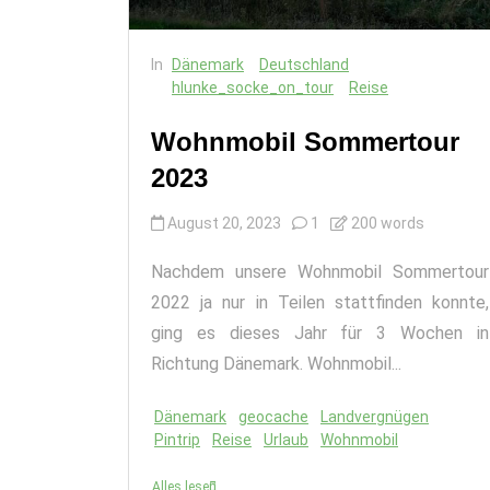
In
Dänemark
Deutschland
hlunke_socke_on_tour
Reise
Wohnmobil Sommertour
2023
August 20, 2023
1
200 words
Nachdem unsere Wohnmobil Sommertour
2022 ja nur in Teilen stattfinden konnte,
ging es dieses Jahr für 3 Wochen in
Richtung Dänemark. Wohnmobil...
Dänemark
geocache
Landvergnügen
Pintrip
Reise
Urlaub
Wohnmobil
Alles lesen