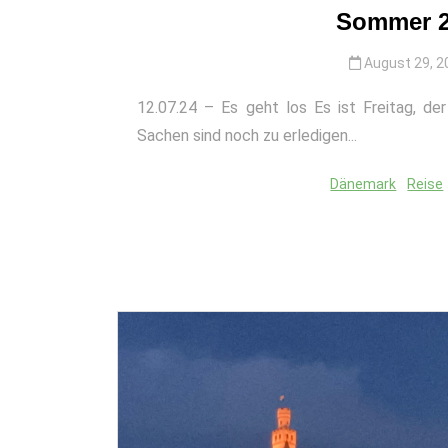
Sommer 2
August 29, 2
12.07.24 – Es geht los Es ist Freitag, d
Sachen sind noch zu erledigen...
Dänemark
Reise
In
Reise
Sommer 2025 – wir
werden dann mal de
Blog wiederbeleben
Juni 22, 2026
0
35 words