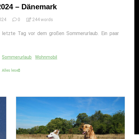
024 – Dänemark
024
0
244 words
er letzte Tag vor dem großen Sommerurlaub. Ein paar
Sommerurlaub
Wohnmobil
Alles lesen
In
Reise
Kurzer Test fürs editieren
n
des Blog mittels Tusky
(Mastodon App).
Juni 22, 2026
0
12 words