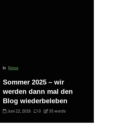
In
Reise
In
Reise
Sommer 2025 – wir
Kurzer T
werden dann mal den
des Blo
Blog wiederbeleben
(Mastod
Juni 22, 2026
0
35 words
Juni 22, 20