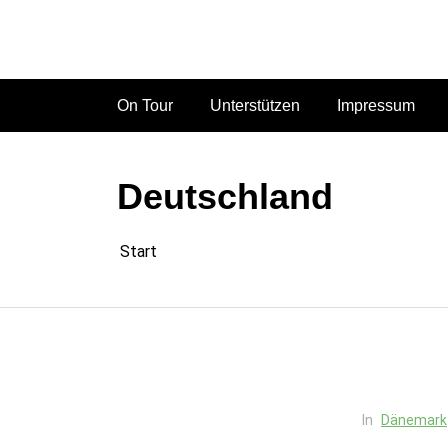
Zum
Inhalt
springen
On Tour
Unterstützen
Impressum
Deutschland
Start
In
Dänemark