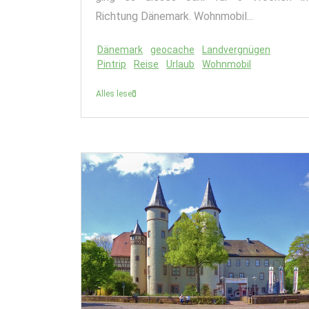
Richtung Dänemark. Wohnmobil...
Dänemark
geocache
Landvergnügen
Pintrip
Reise
Urlaub
Wohnmobil
Alles lesen