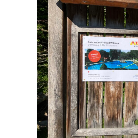
In
Reise
Sommer 2025 – wir
werden dann mal de
Blog wiederbeleben
Juni 22, 2026
0
35 words