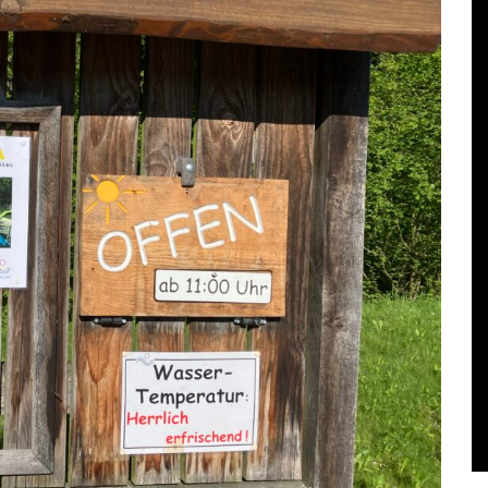
In
Reise
Kurzer Test fürs editieren
n
des Blog mittels Tusky
(Mastodon App).
Juni 22, 2026
0
12 words