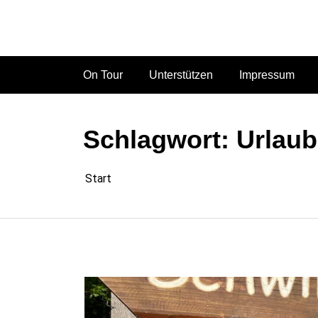
Zum
Inhalt
springen
On Tour
Unterstützen
Impressum
Schlagwort:
Urlaub
Start