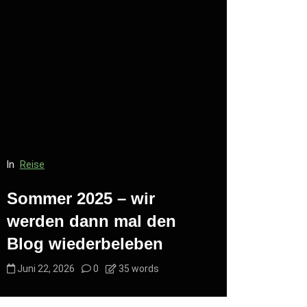
In
Reise
In
Reise
Sommer 2025 – wir
Kurzer T
werden dann mal den
des Blo
Blog wiederbeleben
(Mastod
Juni 22, 2026
0
35 words
Juni 22, 20