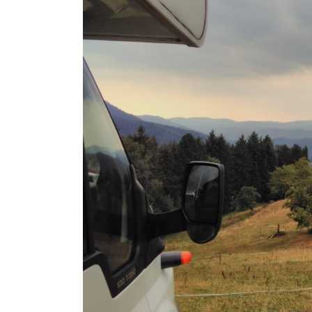
In
Reise
Sommer 2025 – wir
werden dann mal de
Blog wiederbeleben
Juni 22, 2026
0
35 words