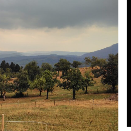
In
Reise
Kurzer Test fürs editieren
n
des Blog mittels Tusky
(Mastodon App).
Juni 22, 2026
0
12 words