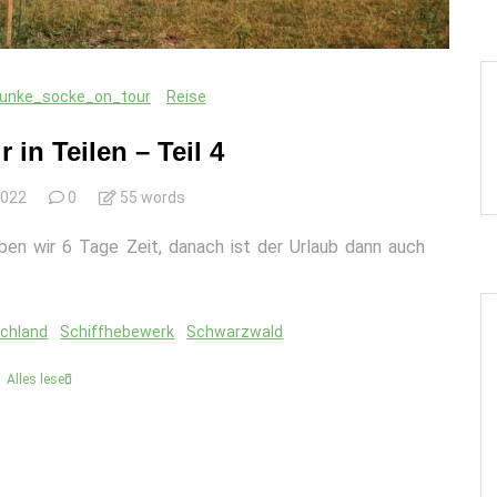
lunke_socke_on_tour
Reise
in Teilen – Teil 4
2022
0
55 words
ben wir 6 Tage Zeit, danach ist der Urlaub dann auch
schland
Schiffhebewerk
Schwarzwald
Alles lesen