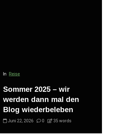
In
Reise
In
Reise
Sommer 2025 – wir
Kurzer T
werden dann mal den
des Blo
Blog wiederbeleben
(Mastod
Juni 22, 2026
0
35 words
Juni 22, 20