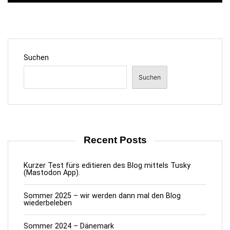
e
i
t
Suchen
r
ä
Suchen
g
e
Recent Posts
Kurzer Test fürs editieren des Blog mittels Tusky
(Mastodon App).
Sommer 2025 – wir werden dann mal den Blog
wiederbeleben
Sommer 2024 – Dänemark