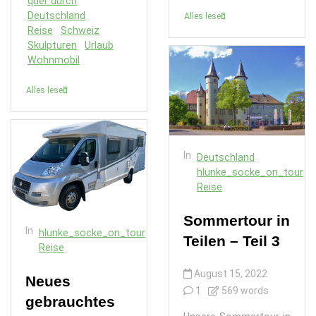
quer durch
Deutschland
Alles lesen
Reise
Schweiz
Skulpturen
Urlaub
Wohnmobil
Alles lesen
In
Deutschland
hlunke_socke_on_tour
Reise
Sommertour in
In
hlunke_socke_on_tour
Teilen – Teil 3
Reise
August 15, 2022
Neues
1
569 words
gebrauchtes