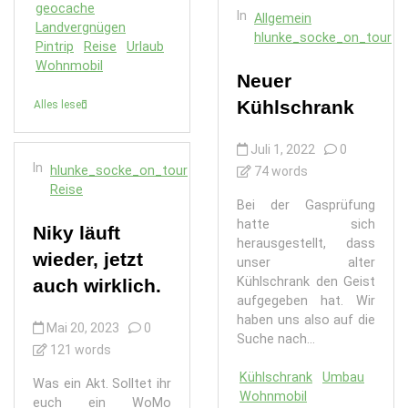
geocache
In
Allgemein
Landvergnügen
hlunke_socke_on_tour
Pintrip
Reise
Urlaub
Wohnmobil
Neuer
Kühlschrank
Alles lesen
Juli 1, 2022
0
In
hlunke_socke_on_tour
74 words
Reise
Bei der Gasprüfung
hatte sich
Niky läuft
herausgestellt, dass
wieder, jetzt
unser alter
Kühlschrank den Geist
auch wirklich.
aufgegeben hat. Wir
haben uns also auf die
Mai 20, 2023
0
Suche nach...
121 words
Kühlschrank
Umbau
Was ein Akt. Solltet ihr
Wohnmobil
euch ein WoMo