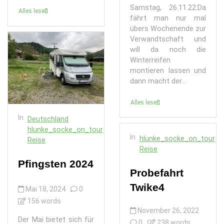
Samstag, 26.11.22:Da
Alles lesen
fährt man nur mal
übers Wochenende zur
Verwandtschaft und
will da noch die
Winterreifen
montieren lassen und
dann macht der...
Alles lesen
In
Deutschland
hlunke_socke_on_tour
In
hlunke_socke_on_tour
Reise
Reise
Pfingsten 2024
Probefahrt
Twike4
Mai 18, 2024
0
156 words
November 26, 2022
Der Mai bietet sich für
0
238 words