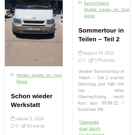
In
Deutschland
hlunke_socke_on_tour
Reise
Sommertour in
Teilen – Teil 2
August 10, 2022
1
179 words
Unsere Sommertour in
In
hlunke_socke_on_tour
Teilen – Teil 2 startet
Reise
Dienstag und fällt mit
nur einer
Schon wieder
Übernachtung recht
kurz aus. 09.08.22 –
Werkstatt
Eutersee Wir...
Januar 3, 2024
Odenwald
0
60 words
quer durch