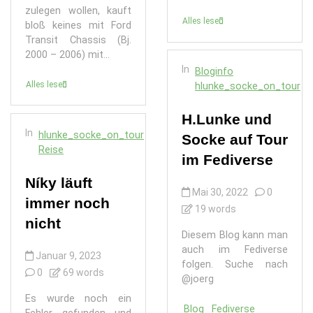
zulegen wollen, kauft
Alles lesen
bloß keines mit Ford
Transit Chassis (Bj.
2000 – 2006) mit...
In
Bloginfo
Alles lesen
hlunke_socke_on_tour
H.Lunke und
In
hlunke_socke_on_tour
Socke auf Tour
Reise
im Fediverse
Níky läuft
Mai 30, 2022
0
immer noch
19 words
nicht
Diesem Blog kann man
auch im Fediverse
Januar 9, 2023
folgen. Suche nach
0
69 words
@joerg
Es wurde noch ein
Blog
Fediverse