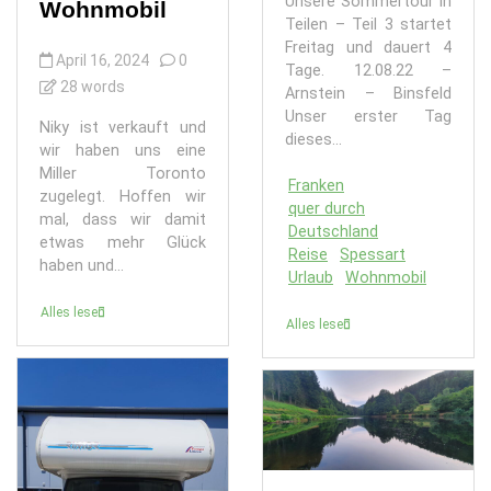
Unsere Sommertour in
Wohnmobil
Teilen – Teil 3 startet
Freitag und dauert 4
April 16, 2024
0
Tage. 12.08.22 –
28 words
Arnstein – Binsfeld
Unser erster Tag
Niky ist verkauft und
dieses...
wir haben uns eine
Miller Toronto
Franken
zugelegt. Hoffen wir
quer durch
mal, dass wir damit
Deutschland
etwas mehr Glück
Reise
Spessart
haben und...
Urlaub
Wohnmobil
Alles lesen
Alles lesen