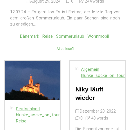
August 29, 2024
0
244 words
12.07.24 – Es geht los Es ist Freitag, der letzte Tag vor
dem großen Sommerurlaub. Ein paar Sachen sind noch
zu erledigen...
Dänemark
Reise
Sommerurlaub
Wohnmobil
Alles lesen
In
Allgemein
hlunke_socke_on_tour
Níky läuft
wieder
In
Deutschland
Dezember 20, 2022
hlunke_socke_on_tour
0
43 words
Reise
Die Einspritzpumpe ist