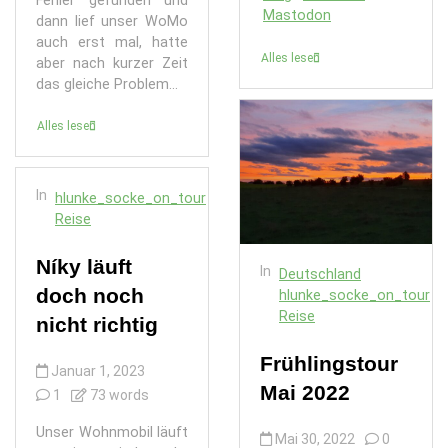
Fehler gefunden und
Mastodon
dann lief unser WoMo
auch erst mal, hatte
Alles lesen
aber nach kurzer Zeit
das gleiche Problem...
Alles lesen
In
hlunke_socke_on_tour
Reise
Níky läuft
In
Deutschland
doch noch
hlunke_socke_on_tour
Reise
nicht richtig
Frühlingstour
Januar 1, 2023
Mai 2022
1
73 words
Unser Wohnmobil läuft
Mai 30, 2022
0