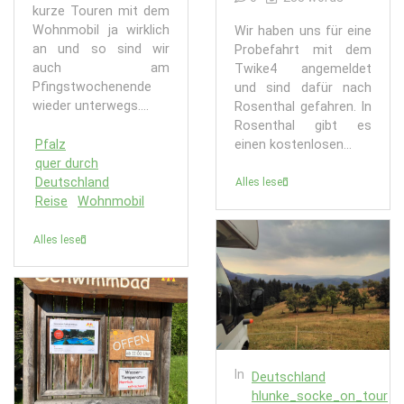
kurze Touren mit dem
Wohnmobil ja wirklich
Wir haben uns für eine
an und so sind wir
Probefahrt mit dem
auch am
Twike4 angemeldet
Pfingstwochenende
und sind dafür nach
wieder unterwegs....
Rosenthal gefahren. In
Rosenthal gibt es
Pfalz
einen kostenlosen...
quer durch
Deutschland
Alles lesen
Reise
Wohnmobil
Alles lesen
In
Deutschland
hlunke_socke_on_tour