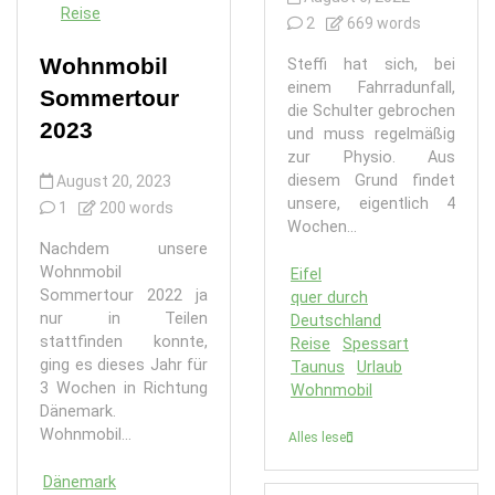
Reise
2
669 words
Wohnmobil
Steffi hat sich, bei
einem Fahrradunfall,
Sommertour
die Schulter gebrochen
2023
und muss regelmäßig
zur Physio. Aus
diesem Grund findet
August 20, 2023
unsere, eigentlich 4
1
200 words
Wochen...
Nachdem unsere
Wohnmobil
Eifel
Sommertour 2022 ja
quer durch
nur in Teilen
Deutschland
stattfinden konnte,
Reise
Spessart
ging es dieses Jahr für
Taunus
Urlaub
3 Wochen in Richtung
Wohnmobil
Dänemark.
Wohnmobil...
Alles lesen
Dänemark