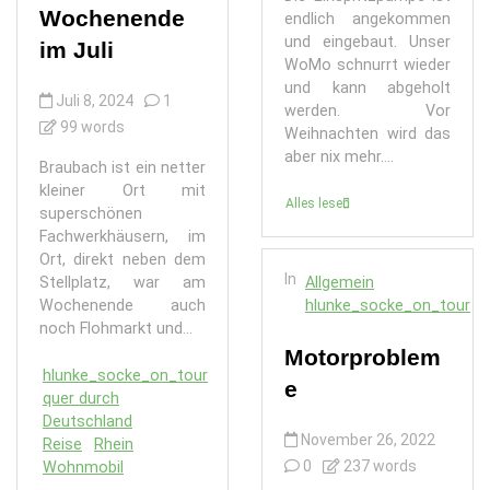
Wochenende
endlich angekommen
und eingebaut. Unser
im Juli
WoMo schnurrt wieder
und kann abgeholt
Juli 8, 2024
1
werden. Vor
99 words
Weihnachten wird das
aber nix mehr....
Braubach ist ein netter
kleiner Ort mit
Alles lesen
superschönen
Fachwerkhäusern, im
Ort, direkt neben dem
In
Allgemein
Stellplatz, war am
hlunke_socke_on_tour
Wochenende auch
noch Flohmarkt und...
Motorproblem
hlunke_socke_on_tour
e
quer durch
Deutschland
November 26, 2022
Reise
Rhein
0
237 words
Wohnmobil